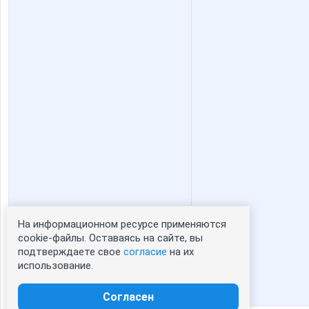
На информационном ресурсе применяются
Статистика портрета:
cookie-файлы. Оставаясь на сайте, вы
подтверждаете свое
согласие
на их
сейчас просматривают портрет - 0
использование.
зарегистрированные пользователи
посетившие портрет за 7 дней - 0
Согласен