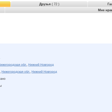
Друзья
( 72 )
Га
Мне нра
а
ижегородская обл.
,
Нижний Новгород
,
Нижегородская обл.
,
Нижний Новгород
зано
ны