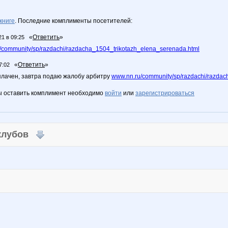
книге
. Последние комплименты посетителей:
«
Ответить
»
21 в 09:25
/community/sp/razdachi/razdacha_1504_trikotazh_elena_serenada.html
«
Ответить
»
7:02
оплачен, завтра подаю жалобу арбитру
www.nn.ru/community/sp/razdachi/razdac
ы оставить комплимент необходимо
войти
или
зарегистрироваться
 клубов