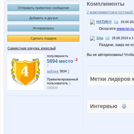
Комплименты
Отправить приватное сообщение
2 комплиментов в гостевой 
Добавить в друзья
НАТИК@
19.04.20
Игнорировать
Оплатите
www.nn.ru
Зла
28.06.2019 в 1
Сделать подарок
Раздачи, заказ не 
Совместная покупка: взрослый
Вы не авторизованы! Чтоб
популярность:
-2
5894 место
↓
рейтинг
3834
?
Метки лидеров
Привилегированный
пользователь
4
уровня
Интервью