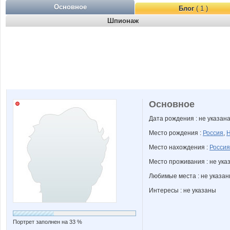
Основное
Блог
( 1 )
Шпионаж
Основное
Дата рождения : не указан
Место рождения :
Россия
,
Н
Место нахождения :
Россия
Место проживания : не ука
Любимые места : не указа
Интересы : не указаны
Портрет заполнен на 33 %