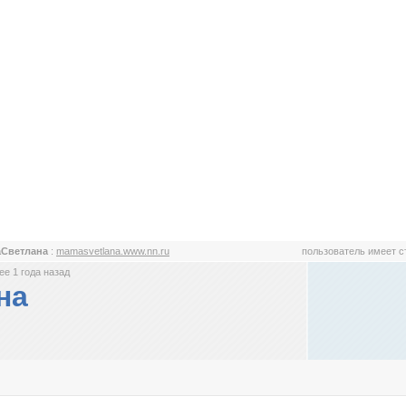
аСветлана
:
mamasvetlana.www.nn.ru
пользователь имеет 
е 1 года назад
на